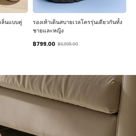
ลิ่นแบบคู่
รองเท้าเดินสบายเวลโครรุ่นเดียวกันทั้ง
ร
ชายและหญิง
ก
฿
799
.00
฿
฿
3,995.00