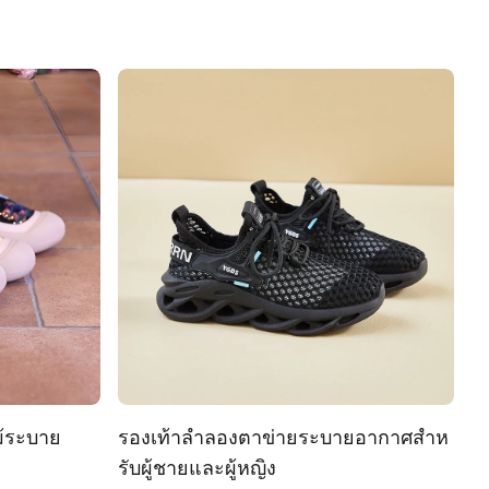
ม้ระบาย
รองเท้าลำลองตาข่ายระบายอากาศสําห
ร
รับผู้ชายและผู้หญิง
฿