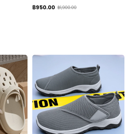
฿
950
.00
฿
1,900.00