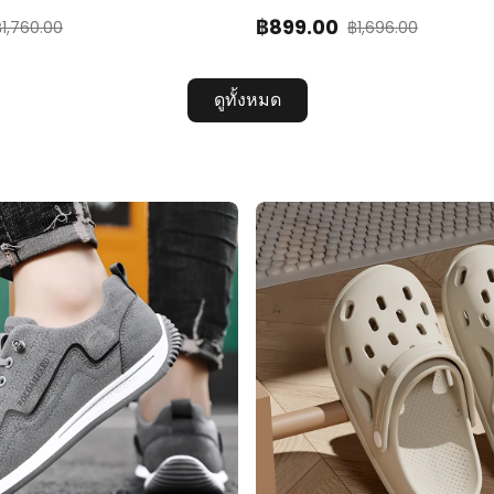
฿
899
.00
฿
1,760.00
฿
1,696.00
ดูทั้งหมด